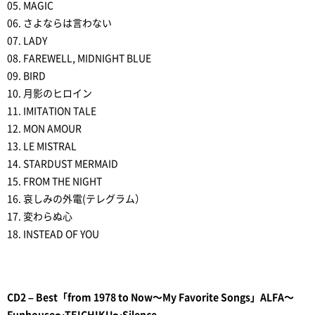
05. MAGIC
06. さよならは言わない
07. LADY
08. FAREWELL, MIDNIGHT BLUE
09. BIRD
10. 月影のヒロイン
11. IMITATION TALE
12. MON AMOUR
13. LE MISTRAL
14. STARDUST MERMAID
15. FROM THE NIGHT
16. 哀しみの外電(テレグラム）
17. 変わらぬ心
18. INSTEAD OF YOU
CD2 – Best「from 1978 to Now～My Favorite Songs」ALFA～
Funhouse～TEICHIKU～Silence