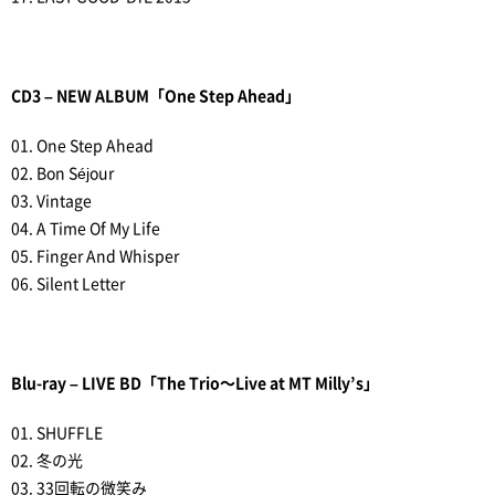
CD3 – NEW ALBUM「One Step Ahead」
01. One Step Ahead
02. Bon Séjour
03. Vintage
04. A Time Of My Life
05. Finger And Whisper
06. Silent Letter
Blu-ray – LIVE BD「The Trio～Live at MT Milly’s」
01. SHUFFLE
02. 冬の光
03. 33回転の微笑み